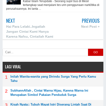
Kabar Islam Terupdate - Seorang supir bus di Mesir
tertangkap saat menjalani tes urin penggunaan nark0tika di
perusahaannya. Ini lanta ...
NEXT
PREVIOUS
Hai Para Lelaki..Ingatlah
Next Post »
Jangan Cintai Kami Hanya
Karena Nafsu, Cintailah Kami
Karena Iman..!!!
GO
LAGI VIRAL
Inilah Wanita-wanita yang Dirindu Surga Yang Perlu Kamu
Tahu
SubhannAllah , Cintai Warna Hijau, Karena Warna Ini
Merupakan Simbol Pakaian Penduduk Surga
Kisah Nyata:: Tubuh Mayat Istri Diserang Lintah Saat Di