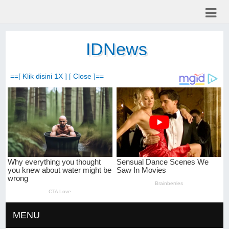
IDNews
==[ Klik disini 1X ] [ Close ]==
MENU