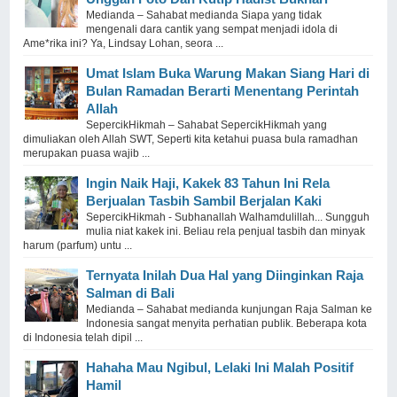
Medianda – Sahabat medianda Siapa yang tidak
mengenali dara cantik yang sempat menjadi idola di
Ame*rika ini? Ya, Lindsay Lohan, seora ...
Umat Islam Buka Warung Makan Siang Hari di
Bulan Ramadan Berarti Menentang Perintah
Allah
SepercikHikmah – Sahabat SepercikHikmah yang
dimuliakan oleh Allah SWT, Seperti kita ketahui puasa bula ramadhan
merupakan puasa wajib ...
Ingin Naik Haji, Kakek 83 Tahun Ini Rela
Berjualan Tasbih Sambil Berjalan Kaki
SepercikHikmah - Subhanallah Walhamdulillah... Sungguh
mulia niat kakek ini. Beliau rela penjual tasbih dan minyak
harum (parfum) untu ...
Ternyata Inilah Dua Hal yang Diinginkan Raja
Salman di Bali
Medianda – Sahabat medianda kunjungan Raja Salman ke
Indonesia sangat menyita perhatian publik. Beberapa kota
di Indonesia telah dipil ...
Hahaha Mau Ngibul, Lelaki Ini Malah Positif
Hamil