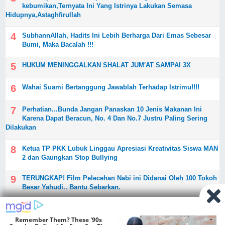
kebumikan,Ternyata Ini Yang Istrinya Lakukan Semasa
Hidupnya,Astaghfirullah
SubhannAllah, Hadits Ini Lebih Berharga Dari Emas Sebesar
Bumi, Maka Bacalah !!!
HUKUM MENINGGALKAN SHALAT JUM'AT SAMPAI 3X
Wahai Suami Bertanggung Jawablah Terhadap Istrimu!!!!
Perhatian...Bunda Jangan Panaskan 10 Jenis Makanan Ini
Karena Dapat Beracun, No. 4 Dan No.7 Justru Paling Sering
Dilakukan
Ketua TP PKK Lubuk Linggau Apresiasi Kreativitas Siswa MAN
2 dan Gaungkan Stop Bullying
TERUNGKAP! Film Pelecehan Nabi ini Didanai Oleh 100 Tokoh
Besar Yahudi.. Bantu Sebarkan.
LUAR BIASA ...Ternyata Inilah Rahasia Surat Yasin Ayat Ke-
58. Bantu SHARE, Semoga Bermanfaat