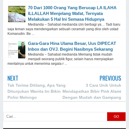
70 Dari 1000 Orang Yang Berucap LA ILAHA
ILLALLAH Menjelang Wafat, Ternyata
Melakukan 5 Hal Ini Semasa Hidupnya
Medianda – Sahabat medianda izin berbagi ya… Tadi baru
saja teman saya mendengarkan sebuah ceramah yang diisi oleh ustad
Komarudin. Be ...
Gara-Gara Hina Ulama Besar, Uus DIPECAT
Inbox dan OVJ. Begini Nasibnya Sekarang
Medianda – Sahabat medianda Memang tidak mudah
menjadi seorang publik figur, selain harus menyiapkan
mentalnya untuk menerima segala r ...
NEXT
PREVIOUS
Tak Terima Ditilang, Apa Yang
3 Cara Unik Untuk
Ditunjukan Wanita Ini Bikin
Mendapatkan Bibir Pink Alami
Polisi Melongo
Dengan Mudah dan Gampang
GO