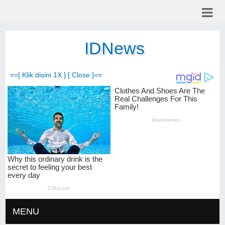
IDNews
==[ Klik disini 1X ] [ Close ]==
MENU