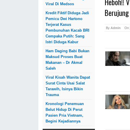
Heboh!! V
Viral Di Medsos
Berujung
Kredit Fiktif Diduga Jadi
Pemicu Dwi Hartono
Terjerat Kasus
By
Admin
On
Pembunuhan Kacab BRI
Cempaka Putih: Sang
Istri Diduga Kabur
Ham Daging Babi Bukan
Maksud Proses Buat
Makanan – Dr Akmal
Saleh
Viral Kisah Wanita Dapat
Surat Cinta Usai Salat
Tarawih, Isinya Bikin
Trauma
Kronologi Penemuan
Belut Hidup Di Perut
Pasien Pria Vietnam,
Begini Kejadiannya