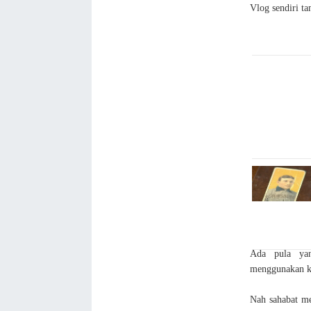
Vlog sendiri t
Ada pula yan
menggunakan ka
Nah sahabat med