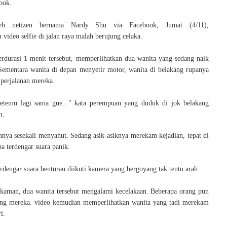
ook.
leh netizen bernama Nardy Shu via Facebook, Jumat (4/11),
video selfie di jalan raya malah berujung celaka.
rdurasi 1 menit tersebut, memperlihatkan dua wanita yang sedang naik
Sementara wanita di depan menyetir motor, wanita di belakang rupanya
perjalanan mereka.
ketemu lagi sama gue..." kata perempuan yang duduk di jok belakang
m.
nnya sesekali menyahut. Sedang asik-asiknya merekam kejadian, tepat di
iba terdengar suara panik.
erdengar suara benturan diikuti kamera yang bergoyang tak tentu arah.
kaman, dua wanita tersebut mengalami kecelakaan. Beberapa orang pun
ong mereka. video kemudian memperlihatkan wanita yang tadi merekam
i.