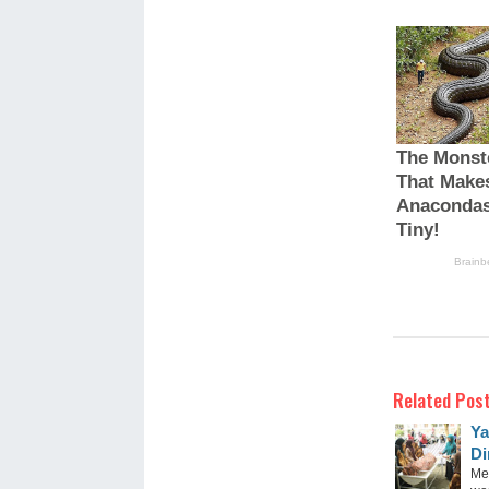
Related Post
Ya
Di
Me