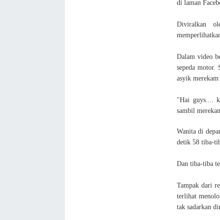
di laman Faceb
Diviralkan o
memperlihatkan 
Dalam video be
sepeda motor. 
asyik merekam 
"Hai guys.... 
sambil mereka
Wanita di depa
detik 58 tiba-t
Dan tiba-tiba t
Tampak dari re
terlihat menol
tak sadarkan dir