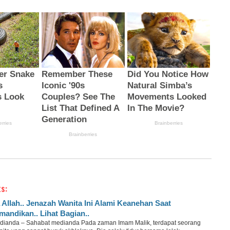
s:
 Allah.. Jenazah Wanita Ini Alami Keanehan Saat
mandikan.. Lihat Bagian..
dianda – Sahabat medianda Pada zaman Imam Malik, terdapat seorang