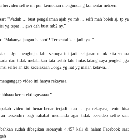
 bervideo selfie ini pun kemudian mengundang komentar netizen.
sar: "Waduh ... buat pengalaman ajah yo mb ... selfi mah boleh sj, tp ya
si yg tepat ... gws deh buat mb2 ny."
: "Makanya jangan heppot!! Terpental kan jadinya.."
viad: "Jgn menghujat lah...semoga ini jadi pelajaran untuk kita semua
ada dan tidak melalaikan tata tertib lalu lintas.kdang saya jengkel jga
 msi selfie an.klu kecelakaan ,,org2 yg liat yg malah ketawa..."
menganggap video ini hanya rekayasa.
hhhhaaa keren ektingnyaaaa."
apakah video ini benar-benar terjadi atau hanya rekayasa, tentu bisa
ran tersendiri bagi sahabat medianda agar tidak bervideo selfie saat
 bahkan sudah dibagikan sebanyak 4.457 kali di halam Facebook saat
ggah