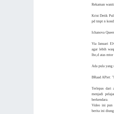
Rekaman wanita
Krist Detik Pul
pd tmpt n kondi
Ichanova Queen
Via Januari El
agar lebih wasp
lho,d atas mtor
Ada pula yang 
BRaad APiet: "
Terlepas dari 
menjadi pelaja
berkendara.
Video ini pun
berita ini diun