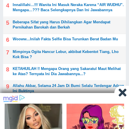
Innalillahi…!!! Wanita Ini Masuk Neraka Karena “AIR WUDHU”.
Mengapa…??? Baca Selengkapnya Dan Ini Jawabannya
Beberapa Sifat yang Harus Dihilangkan Agar Mendapat
Pernikahan Barokah dan Berkah
Wooww...Inilah Fakta Selfie Bisa Turunkan Berat Badan Mu
Mimpinya Ogita Hancur Lebur, akbibat Kebentot Tiang, Lho
Kok Bisa ?
KETAHUILAH !! Mengapa Orang yang Sakaratul Maut Melihat
ke Atas? Ternyata Ini Dia Jawabannya...?
Allahu Akbar, Selama 24 Jam Di Bumi Selalu Terdengar Adzan,
Ini Buktinya
Lebih Baik Jomblo Tau-Tau Nikah Daripada Pacaran Gak
Nikah-Nikah, Setuju? Silahkan Share !