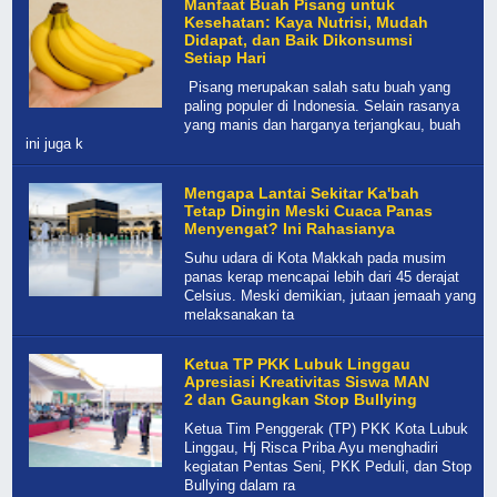
Manfaat Buah Pisang untuk
Kesehatan: Kaya Nutrisi, Mudah
Didapat, dan Baik Dikonsumsi
Setiap Hari
Pisang merupakan salah satu buah yang
paling populer di Indonesia. Selain rasanya
yang manis dan harganya terjangkau, buah
ini juga k
Mengapa Lantai Sekitar Ka'bah
Tetap Dingin Meski Cuaca Panas
Menyengat? Ini Rahasianya
Suhu udara di Kota Makkah pada musim
panas kerap mencapai lebih dari 45 derajat
Celsius. Meski demikian, jutaan jemaah yang
melaksanakan ta
Ketua TP PKK Lubuk Linggau
Apresiasi Kreativitas Siswa MAN
2 dan Gaungkan Stop Bullying
Ketua Tim Penggerak (TP) PKK Kota Lubuk
Linggau, Hj Risca Priba Ayu menghadiri
kegiatan Pentas Seni, PKK Peduli, dan Stop
Bullying dalam ra