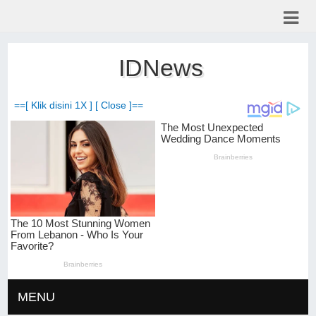
IDNews
==[ Klik disini 1X ] [ Close ]==
MENU