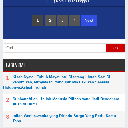
(LLI) Kota Lubuk Linggau
1
Next
2
3
4
GO
LAGI VIRAL
Kisah Nyata:: Tubuh Mayat Istri Diserang Lintah Saat Di
kebumikan,Ternyata Ini Yang Istrinya Lakukan Semasa
Hidupnya,Astaghfirullah
SubhannAllah.. Inilah Manusia Pilihan yang Jadi Bendahara
Allah di Bumi
Inilah Wanita-wanita yang Dirindu Surga Yang Perlu Kamu
Tahu