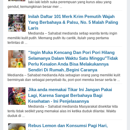
laki-laki lebih suka perempuan yang kurus atau yang
gendut, kemungkinan besar mer ...
Inilah Daftar 101 Merk Krim Pemutih Wajah
Yang Berbahaya & Palsu, No. 5 Malah Paling
Laris
Medianda – Sahabat medianda setiap wanita tentu ingin
memiliki kulit putih. Memang putih itu cantik, itulah yang pertama
terlintas di ...
“Ingin Muka Kencang Dan Pori Pori Hilang
Selamanya Dalam Waktu Satu Minggu"Tidak
Perlu Kesalon Anda Bisa Melakukannya
Sendiri Di Rumah..Begini Caranya
Medianda – Sahabat medianda Ada sebagian orang yang memiliki kulit
berminyak dan sebagai penyebab itu, pori-pori mereka besar serta te ...
Jika anda memakai Tikar Ini Jangan Pakai
Lagi, Karena Sangat Berbahaya Bagi
Kesehatan - Ini Penjelasannya
Medianda – Sahabat medianda Masyarakat disekitar kita
tentu tidak sedikit yang memakai alas ini ketika duduk dilantai. Waktu
duduk di ...
Rebus Lemon dan Konsumsi Pagi Hari,