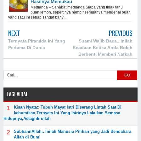
Hasilnya Memukau
Medianda – Sahabat medianda Siapa yang tidak tahu
buah lemon, sepertinya hampir semuanya mengenal buah
yang satu ini sebab sangat bany ...
NEXT
PREVIOUS
Ternyata Piramida Ini Yang
Suami Wajib Baca...Inilah
Pertama Di Dunia
Keadaan Ketika Anda Boleh
Berhenti Memberi Nafkah
Keluarga
GO
LAGI VIRAL
Kisah Nyata:: Tubuh Mayat Istri Diserang Lintah Saat Di
kebumikan,Ternyata Ini Yang Istrinya Lakukan Semasa
Hidupnya,Astaghfirullah
SubhannAllah.. Inilah Manusia Pilihan yang Jadi Bendahara
Allah di Bumi