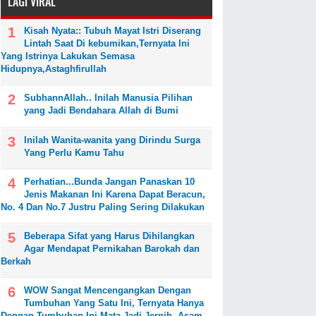
LAGI VIRAL
Kisah Nyata:: Tubuh Mayat Istri Diserang
Lintah Saat Di kebumikan,Ternyata Ini
Yang Istrinya Lakukan Semasa
Hidupnya,Astaghfirullah
SubhannAllah.. Inilah Manusia Pilihan
yang Jadi Bendahara Allah di Bumi
Inilah Wanita-wanita yang Dirindu Surga
Yang Perlu Kamu Tahu
Perhatian...Bunda Jangan Panaskan 10
Jenis Makanan Ini Karena Dapat Beracun,
No. 4 Dan No.7 Justru Paling Sering Dilakukan
Beberapa Sifat yang Harus Dihilangkan
Agar Mendapat Pernikahan Barokah dan
Berkah
WOW Sangat Mencengangkan Dengan
Tumbuhan Yang Satu Ini, Ternyata Hanya
Dengan Tumbuhan Ini Mata Jadi Jernih, Asam