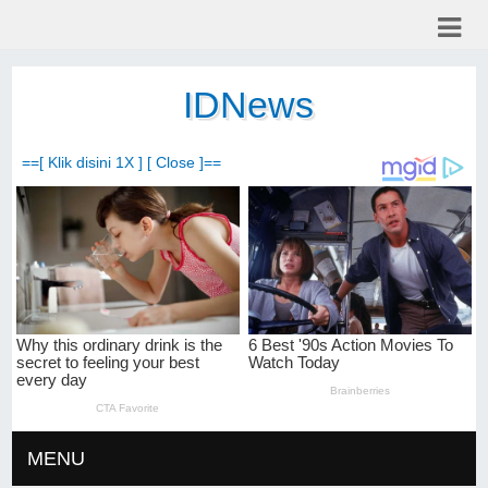
IDNews
==[ Klik disini 1X ] [ Close ]==
MENU