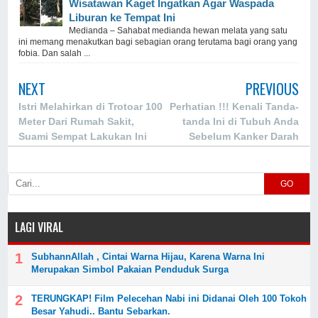
Wisatawan Kaget Ingatkan Agar Waspada
Liburan ke Tempat Ini
Medianda – Sahabat medianda hewan melata yang satu
ini memang menakutkan bagi sebagian orang terutama bagi orang yang
fobia. Dan salah ...
NEXT
PREVIOUS
Istri Melahirkan di Trotoar 100
Perhatian !!! Kenali Tanda-
Meter Dari Rumah Sakit,
tanda Ini di Tubuh Anda
Suami Sempat Lakukan Ini
Sebelum Kanker Darah
Saat Persalinan
Menyerang!
GO
LAGI VIRAL
SubhannAllah , Cintai Warna Hijau, Karena Warna Ini
Merupakan Simbol Pakaian Penduduk Surga
TERUNGKAP! Film Pelecehan Nabi ini Didanai Oleh 100 Tokoh
Besar Yahudi.. Bantu Sebarkan.