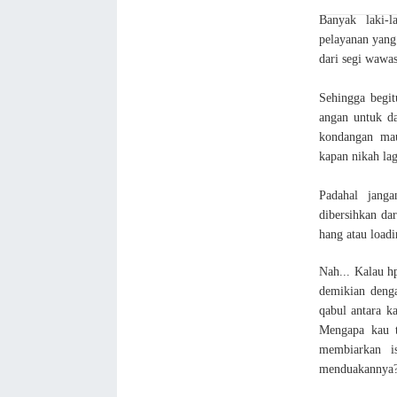
Banyak laki-
pelayanan yang
dari segi wawas
Sehingga begit
angan untuk da
kondangan mau
kapan nikah lag
Padahal janga
dibersihkan dar
hang atau load
Nah... Kalau 
demikian denga
qabul antara k
Mengapa kau t
membiarkan i
menduakannya