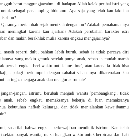
ungguh berat tanggungjawabmu di hadapan Allah kelak perihal istri yang
h untuk sebagai pendamping hidupmu. Apa saja yang telah kau lakukan
 istrimu?
n Qurannya bertambah sejak menikah denganmu? Adakah pemahamannya
aman meningkat karena kau ajarkan? Adakah perubahan karakter istri
sabar dan makin berakhlak mulia karena engkau mengajarinya?
u masih seperti dulu, bahkan lebih buruk, sebab ia tidak percaya diri
ilannya yang makin gemuk setelah punya anak, sebab ia mudah marah
dak pernah engkau beri waktu untuk 'me time', atau karena ia tidak bisa
kaji, apalagi berkumpul dengan sahabat-sahabatnya dikarenakan kau
antian tugas menjaga anak dan mengurus rumah?
jangan-jangan, istrimu berubah menjadi wanita 'pembangkang', tidak
 anak, sebab engkau memaksanya bekerja di luar, memaksanya
ua kebutuhan nafkah keluarga, dan tidak menjalankan kewajibanmu
pin?
mi, sadarilah bahwa engkau berkewajiban mendidik istrimu. Kau telah
i sekian banyak wanita, maka luangkan waktu untuk berbicara dari hati