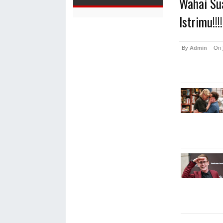
Wahai Su
Istrimu!!!!
By
Admin
On