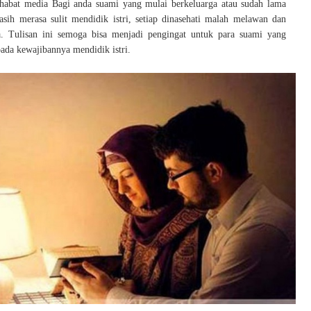
habat media Bagi anda suami yang mulai berkeluarga atau sudah lama
asih merasa sulit mendidik istri, setiap dinasehati malah melawan dan
a. Tulisan ini semoga bisa menjadi pengingat untuk para suami yang
ada kewajibannya mendidik istri.