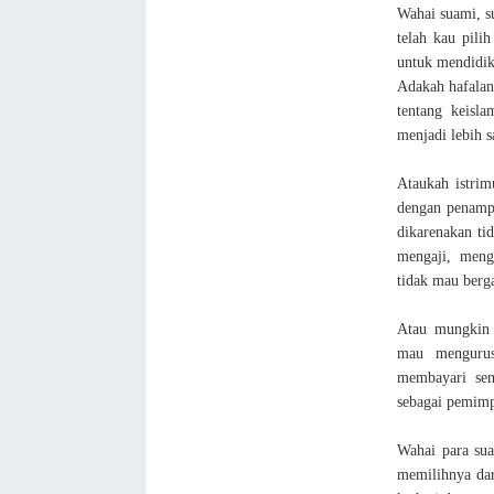
Wahai suami, s
telah kau pili
untuk mendidik
Adakah hafala
tentang keisl
menjadi lebih 
Ataukah istrim
dengan penamp
dikarenakan ti
mengaji, meng
tidak mau berg
Atau mungkin 
mau mengurus
membayari sem
sebagai pemim
Wahai para sua
memilihnya dar