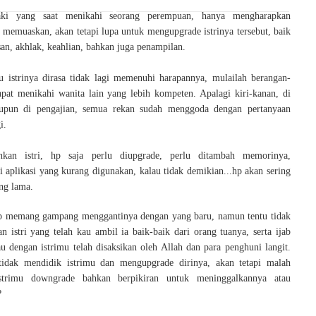
laki yang saat menikahi seorang perempuan, hanya mengharapkan
 memuaskan, akan tetapi lupa untuk mengupgrade istrinya tersebut, baik
an, akhlak, keahlian, bahkan juga penampilan.
u istrinya dirasa tidak lagi memenuhi harapannya, mulailah berangan-
pat menikahi wanita lain yang lebih kompeten. Apalagi kiri-kanan, di
pun di pengajian, semua rekan sudah menggoda dengan pertanyaan
i.
nkan istri, hp saja perlu diupgrade, perlu ditambah memorinya,
i aplikasi yang kurang digunakan, kalau tidak demikian...hp akan sering
ing lama.
hp memang gampang menggantinya dengan yang baru, namun tentu tidak
n istri yang telah kau ambil ia baik-baik dari orang tuanya, serta ijab
au dengan istrimu telah disaksikan oleh Allah dan para penghuni langit.
idak mendidik istrimu dan mengupgrade dirinya, akan tetapi malah
strimu downgrade bahkan berpikiran untuk meninggalkannya atau
?