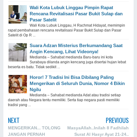
Wali Kota Lubuk Linggau Pimpin Rapat
Rencana Revitalisasi Pasar Bukit Sulap dan
Pasar Satelit
Wali Kota Lubuk Linggau, H Rachmat Hidayat, memimpin
rapat pembahasan rencana revitalisasi Pasar Bukit Sulap dan Pasar
Satelit di Op R ...
Suara Adzan Misterius Berkumandang Saat
Angin Kencang, Lihat Videonya!
Medianda – Sahabat medianda Baru-baru ini kota
Surabaya dilanda angin kencang juga disertai hujan lebat
beserta es batu. Tidak sedikit ...
Horor! 7 Tradisi Ini Bisa Dibilang Paling
Mengerikan di Seluruh Dunia, Nomor 4 Bikin
Ngilu
Medianda – Sahabat medianda Adat atau tradisi setiap
daerah atau Negara tentu memiliki. Serta tiap negara pasti memiliki
tradisi yang ...
NEXT
PREVIOUS
MENGERIKAN... TOLONG
MasyaAllah..Inilah 8 Fadhilah
JANGAN PERNAH
Surat Al Hasyr Ayat 21-24..