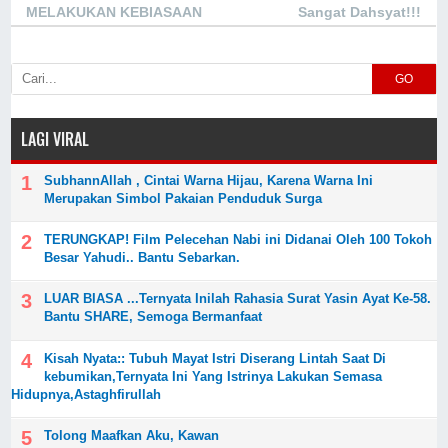
MELAKUKAN KEBIASAAN
Sangat Dahsyat!!!
SEPERTI IBU INI...
DITEMUKAN SEGUMPAL
RAMBUT DALAM PERUTNYA
GO
KARENA IA SERING....?
LAGI VIRAL
SubhannAllah , Cintai Warna Hijau, Karena Warna Ini
Merupakan Simbol Pakaian Penduduk Surga
TERUNGKAP! Film Pelecehan Nabi ini Didanai Oleh 100 Tokoh
Besar Yahudi.. Bantu Sebarkan.
LUAR BIASA ...Ternyata Inilah Rahasia Surat Yasin Ayat Ke-58.
Bantu SHARE, Semoga Bermanfaat
Kisah Nyata:: Tubuh Mayat Istri Diserang Lintah Saat Di
kebumikan,Ternyata Ini Yang Istrinya Lakukan Semasa
Hidupnya,Astaghfirullah
Tolong Maafkan Aku, Kawan