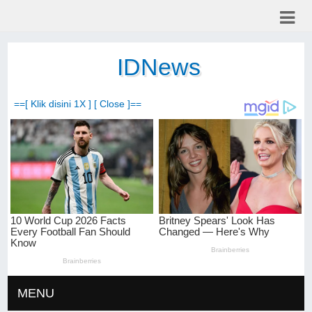
IDNews
==[ Klik disini 1X ] [ Close ]==
MENU