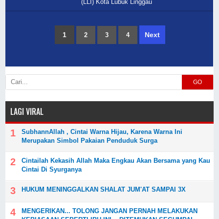
(LLI) Kota Lubuk Linggau
1
Next
2
3
4
GO
LAGI VIRAL
SubhannAllah , Cintai Warna Hijau, Karena Warna Ini
Merupakan Simbol Pakaian Penduduk Surga
Cintailah Kekasih Allah Maka Engkau Akan Bersama yang Kau
Cintai Di Syurganya
HUKUM MENINGGALKAN SHALAT JUM'AT SAMPAI 3X
MENGERIKAN... TOLONG JANGAN PERNAH MELAKUKAN