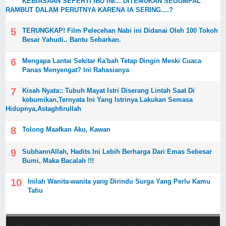
KEBIASAAN SEPERTI IBU INI... DITEMUKAN SEGUMPAL
RAMBUT DALAM PERUTNYA KARENA IA SERING....?
TERUNGKAP! Film Pelecehan Nabi ini Didanai Oleh 100 Tokoh
Besar Yahudi.. Bantu Sebarkan.
Mengapa Lantai Sekitar Ka'bah Tetap Dingin Meski Cuaca
Panas Menyengat? Ini Rahasianya
Kisah Nyata:: Tubuh Mayat Istri Diserang Lintah Saat Di
kebumikan,Ternyata Ini Yang Istrinya Lakukan Semasa
Hidupnya,Astaghfirullah
Tolong Maafkan Aku, Kawan
SubhannAllah, Hadits Ini Lebih Berharga Dari Emas Sebesar
Bumi, Maka Bacalah !!!
Inilah Wanita-wanita yang Dirindu Surga Yang Perlu Kamu
Tahu