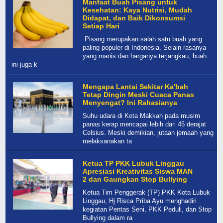
Manfaat Buah Pisang untuk
Kesehatan: Kaya Nutrisi, Mudah
Didapat, dan Baik Dikonsumsi
Setiap Hari
Pisang merupakan salah satu buah yang
paling populer di Indonesia. Selain rasanya
yang manis dan harganya terjangkau, buah
ini juga k
Mengapa Lantai Sekitar Ka'bah
Tetap Dingin Meski Cuaca Panas
Menyengat? Ini Rahasianya
Suhu udara di Kota Makkah pada musim
panas kerap mencapai lebih dari 45 derajat
Celsius. Meski demikian, jutaan jemaah yang
melaksanakan ta
Ketua TP PKK Lubuk Linggau
Apresiasi Kreativitas Siswa MAN
2 dan Gaungkan Stop Bullying
Ketua Tim Penggerak (TP) PKK Kota Lubuk
Linggau, Hj Risca Priba Ayu menghadiri
kegiatan Pentas Seni, PKK Peduli, dan Stop
Bullying dalam ra