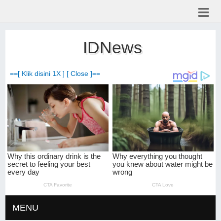
IDNews
==[ Klik disini 1X ] [ Close ]==
MENU