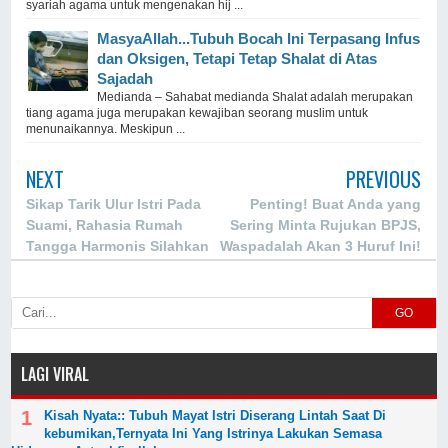
syariah agama untuk mengenakan hij ...
MasyaAllah...Tubuh Bocah Ini Terpasang Infus
dan Oksigen, Tetapi Tetap Shalat di Atas
Sajadah
Medianda – Sahabat medianda Shalat adalah merupakan
tiang agama juga merupakan kewajiban seorang muslim untuk
menunaikannya. Meskipun ...
NEXT
PREVIOUS
Sikap Tarik Ulur Istri Pada
Penting! Buat Anda yang
Suami, Rahasia Rumah
Sering Minta Rujukan BPJS,
Tangga Harmonis Silahkan
Waspadalah Akan 3 Huruf Ini!
Share
Anda Bisa Keluarkan Duit
Ratusan Hingga Jutaan
Rupiah!
GO
LAGI VIRAL
Kisah Nyata:: Tubuh Mayat Istri Diserang Lintah Saat Di
kebumikan,Ternyata Ini Yang Istrinya Lakukan Semasa