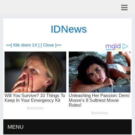
IDNews
==[ Klik disini 1X ] [ Close ]==
MENU