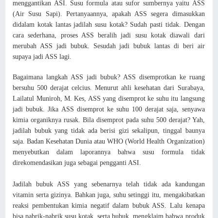
menggantikan ASI. Susu formula atau sufor sumbernya yaitu ASS
(Air Susu Sapi). Pertanyaannya, apakah ASS segera dimasukkan
didalam kotak lantas jadilah susu kotak? Sudah pasti tidak. Dengan
cara sederhana, proses ASS beralih jadi susu kotak diawali dari
merubah ASS jadi bubuk. Sesudah jadi bubuk lantas di beri air
supaya jadi ASS lagi.
Bagaimana langkah ASS jadi bubuk? ASS disemprotkan ke ruang
bersuhu 500 derajat celcius. Menurut ahli kesehatan dari Surabaya,
Lailatul Muniroh, M. Kes, ASS yang disemprot ke suhu itu langsung
jadi bubuk. Jika ASS disemprot ke suhu 100 derajat saja, senyawa
kimia organiknya rusak. Bila disemprot pada suhu 500 derajat? Yah,
jadilah bubuk yang tidak ada berisi gizi sekalipun, tinggal baunya
saja. Badan Kesehatan Dunia atau WHO (World Health Organization)
menyebutkan dalam laporannya bahwa susu formula tidak
direkomendasikan juga sebagai pengganti ASI.
Jadilah bubuk ASS yang sebenarnya telah tidak ada kandungan
vitamin serta gizinya. Bahkan juga, suhu setinggi itu, mengakibatkan
reaksi pembentukan kimia negatif dalam bubuk ASS. Lalu kenapa
bisa pabrik-pabrik susu kotak, serta bubuk, mengklaim bahwa produk