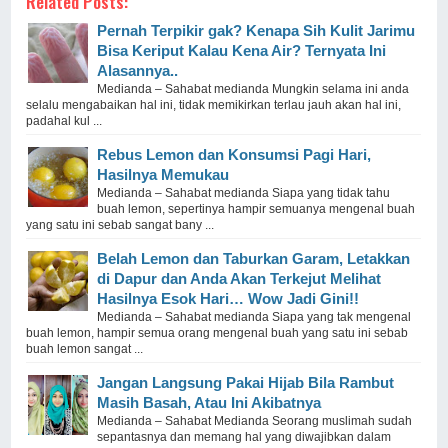
Related Posts:
Pernah Terpikir gak? Kenapa Sih Kulit Jarimu
Bisa Keriput Kalau Kena Air? Ternyata Ini
Alasannya..
Medianda – Sahabat medianda Mungkin selama ini anda
selalu mengabaikan hal ini, tidak memikirkan terlau jauh akan hal ini,
padahal kul ...
Rebus Lemon dan Konsumsi Pagi Hari,
Hasilnya Memukau
Medianda – Sahabat medianda Siapa yang tidak tahu
buah lemon, sepertinya hampir semuanya mengenal buah
yang satu ini sebab sangat bany ...
Belah Lemon dan Taburkan Garam, Letakkan
di Dapur dan Anda Akan Terkejut Melihat
Hasilnya Esok Hari… Wow Jadi Gini!!
Medianda – Sahabat medianda Siapa yang tak mengenal
buah lemon, hampir semua orang mengenal buah yang satu ini sebab
buah lemon sangat ...
Jangan Langsung Pakai Hijab Bila Rambut
Masih Basah, Atau Ini Akibatnya
Medianda – Sahabat Medianda Seorang muslimah sudah
sepantasnya dan memang hal yang diwajibkan dalam